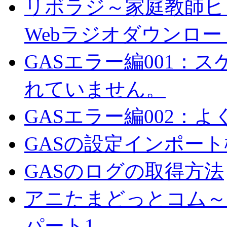
リボラジ～家庭教師ヒッ
Webラジオダウンロー
GASエラー編001：
れていません。
GASエラー編002：
GASの設定インポー
GASのログの取得方法
アニたまどっとコム～
パート1