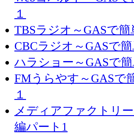
１
TBSラジオ～GASで
CBCラジオ～GASで
ハラショー～GASで
FMうらやす～GAS
１
メディアファクトリー
編パート1