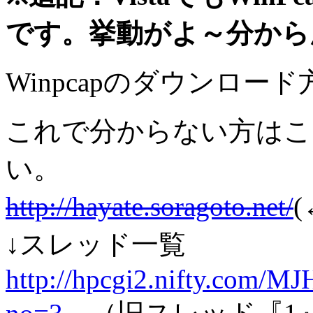
です。挙動がよ～分から
Winpcapのダウンロー
これで分からない方はこ
い。
http://hayate.soragoto.net/
↓スレッド一覧
http://hpcgi2.nifty.com/MJ