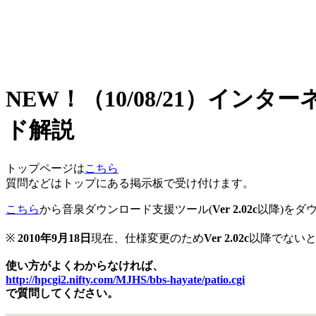
NEW！（10/08/21）イ
ド解説
トップページは
こちら
質問などはトップにある掲示板で受け付けます。
こちら
から音泉ダウンロード支援ツール(
Ver 2.02c
以降)をダ
※
2010年9月18日
現在、仕様変更のため
Ver 2.02c
以降でない
使い方がよくわからなければ、
http://hpcgi2.nifty.com/MJHS/bbs-hayate/patio.cgi
で質問してください。