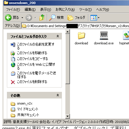
onsenv2.exe が 実行ファイルです。ダブルクリックして実行