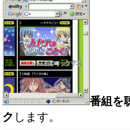
番組を
ク
します。