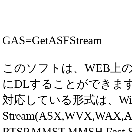
GAS=GetASFStream
このソフトは、WEB上
にDLすることができま
対応している形式は、Windo
Stream(ASX,WVX,WAX
RTSP,MMST,MMSH,Fast