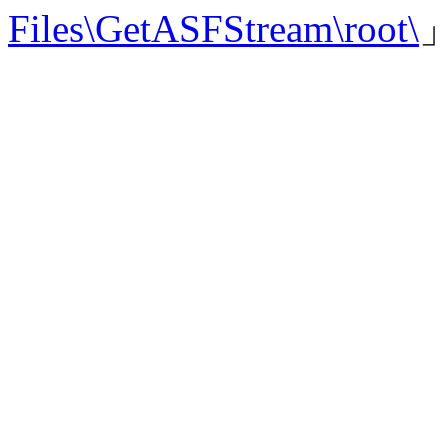
Files\GetASFStream\root\