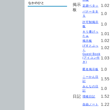
なかのひと
掲示
1.02
足跡ペタッ
板
バナーＢＢ
1.0
Ｓ
許可制掲示
1.0
板
キリ番げっ
1.01
たぁ
1.02
掲示板
げすとぶっ
1.02
く
Guest Book
(アイコン付
1.03
き)
1.0
匿名掲示板
こーかん日
1.55
記
みんなの日
1.0
記
日記
1.52
増殖日記
1.22
自由ノート